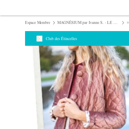
Espace Membre
MAGNÉSIUM par Ivanne S. - LE MANTEAU QU'IL VOUS FAUT !
⭐
Club des Étincelles