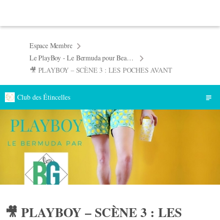
Espace Membre
Le PlayBoy - Le Bermuda pour Beaux Gosses made in Patrons Les BG
🎥 PLAYBOY – SCÈNE 3 : LES POCHES AVANT
Club des Étincelles
🎥 PLAYBOY – SCÈNE 3 : LES