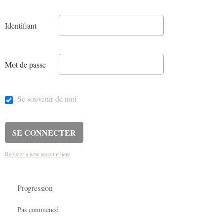
Identifiant
Mot de passe
Se souvenir de moi
Register a new account here
Progression
Pas commencé