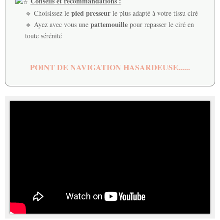
Conseils et recommandations :
pied presseur
🔹 Choisissez le
le plus adapté à votre tissu ciré
pattemouille
🔹 Ayez avec vous une
pour repasser le ciré en
toute sérénité
POINT DE NAVIGATION HASARDEUSE......