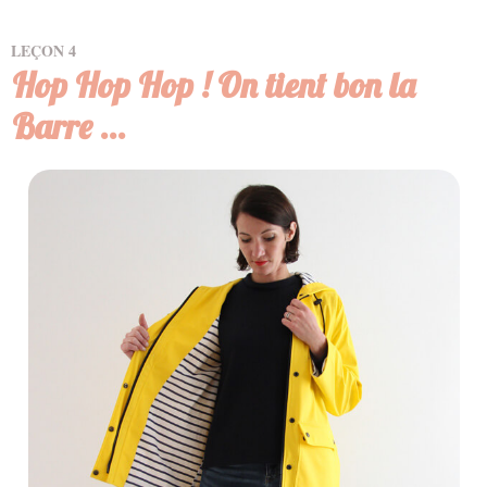
LEÇON
4
Hop Hop Hop ! On tient bon la
Barre ...