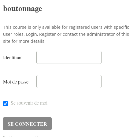
boutonnage
This course is only available for registered users with specific
user roles. Login, Register or contact the administrator of this
site for more details.
Identifiant
Mot de passe
Se souvenir de moi