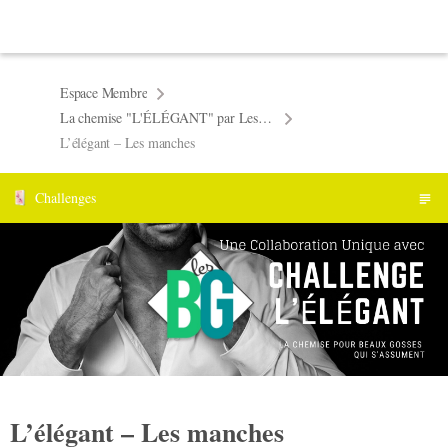
Espace Membre
La chemise "L'ÉLÉGANT" par Les BG
L’élégant – Les manches
Challenges
L’élégant – Les manches