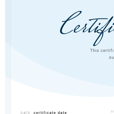
Certif
This certif
su
C
certificate date
DATE
: