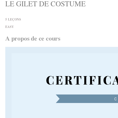
LE GILET DE COSTUME
5
LEÇONS
EASY
A propos de ce cours
CERTIFIC
C