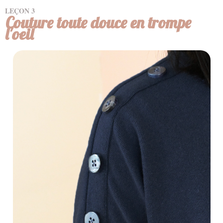
LEÇON
3
Couture toute douce en trompe
l'oeil