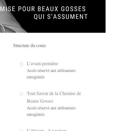
Structure du cours
L’avant-première
Accès réservé aux utilisateurs
enregistrés
Tout Savoir de la Chemise de
Beaux Gosses
Accès réservé aux utilisateurs
enregistrés
L’élégant – Le patron